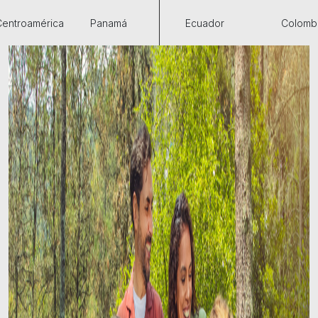
Centroamérica
Panamá
Ecuador
Colomb