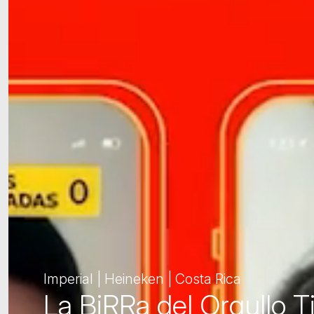
Imperial | Heineken | Costa Rica
La BiRRa del Orgullo T